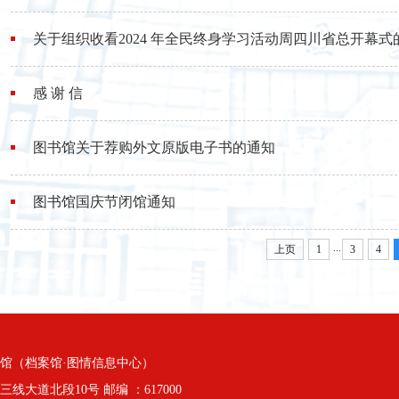
关于组织收看2024 年全民终身学习活动周四川省总开幕式
感 谢 信
图书馆关于荐购外文原版电子书的通知
图书馆国庆节闭馆通知
...
上页
1
3
4
馆（档案馆·图情信息中心）
大道北段10号 邮编 ：617000