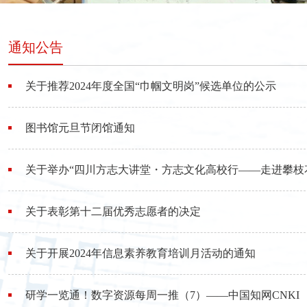
通知公告
关于推荐2024年度全国“巾帼文明岗”候选单​位的公示
图书馆元旦节闭馆通知
关于举办“四川方志大讲堂・方志文化高校行——走进攀枝
关于表彰第十二届优秀志愿者的决定
关于开展2024年信息素养教育培训月活动的通知
研学一览通！数字资源每周一推（7）——中国知网CNKI