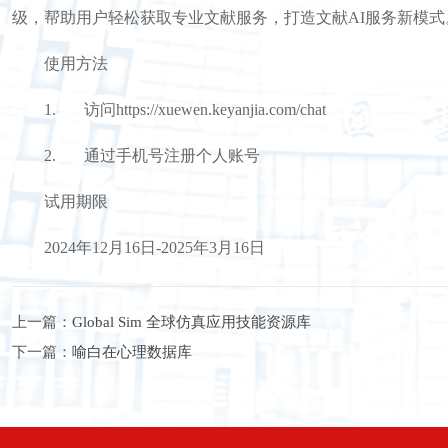
级，帮助用户轻松获取专业文献服务，打造文献
AI
服务新模式
使用方法
1.
访问
https://xuewen.keyanjia.com/chat
2.
通过手机号注册个人账号
试用期限
2024
年
12
月
16
日
-2025
年
3
月
16
日
上一篇：
Global Sim 全球仿真应用技能资源库
下一篇：
喻白在心理数据库